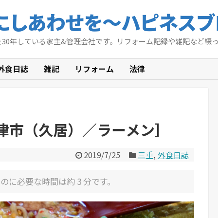
にしあわせを〜ハピネスブ
を30年している家主&管理会社です。リフォーム記録や雑記など綴
外食日誌
雑記
リフォーム
法律
津市（久居）／ラーメン］
2019/7/25
三重
,
外食日誌
のに必要な時間は約 3 分です。