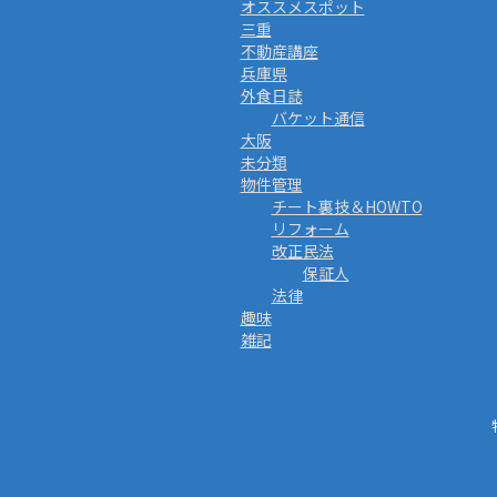
オススメスポット
三重
不動産講座
兵庫県
外食日誌
バケット通信
大阪
未分類
物件管理
チート裏技＆HOWTO
リフォーム
改正民法
保証人
法律
趣味
雑記