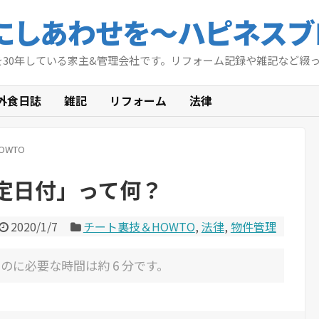
にしあわせを〜ハピネスブ
を30年している家主&管理会社です。リフォーム記録や雑記など綴
外食日誌
雑記
リフォーム
法律
OWTO
定日付」って何？
2020/1/7
チート裏技＆HOWTO
,
法律
,
物件管理
のに必要な時間は約 6 分です。