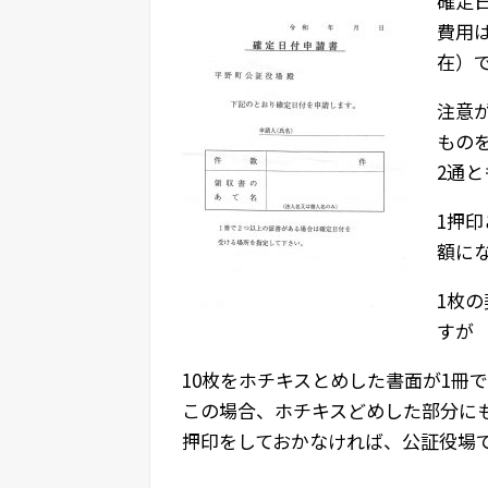
確定
費用は
在）
注意
もの
2通
1押
額に
1枚の
すが
10枚をホチキスとめした書面が1冊で
この場合、ホチキスどめした部分に
押印をしておかなければ、公証役場