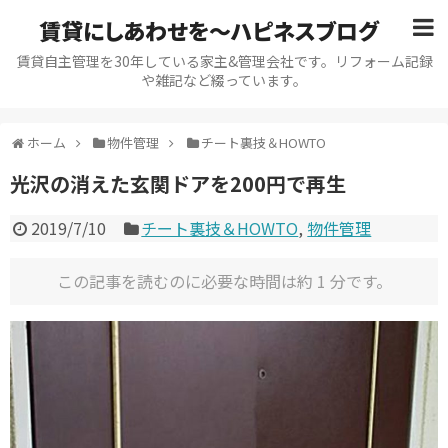
賃貸にしあわせを〜ハピネスブログ
賃貸自主管理を30年している家主&管理会社です。リフォーム記録
や雑記など綴っています。
ホーム
物件管理
チート裏技＆HOWTO
光沢の消えた玄関ドアを200円で再生
2019/7/10
チート裏技＆HOWTO
,
物件管理
この記事を読むのに必要な時間は約 1 分です。