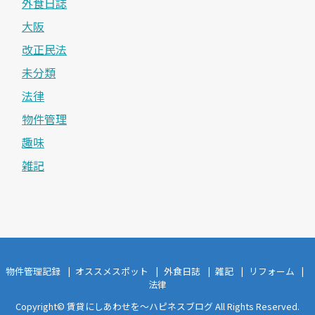
外食日誌
大阪
改正民法
未分類
法律
物件管理
趣味
雑記
物件管理記録
オススメスポット
外食日誌
雑記
リフォーム
法律
Copyright©
賃貸にしあわせを〜ハピネスブログ
All Rights Reserved.