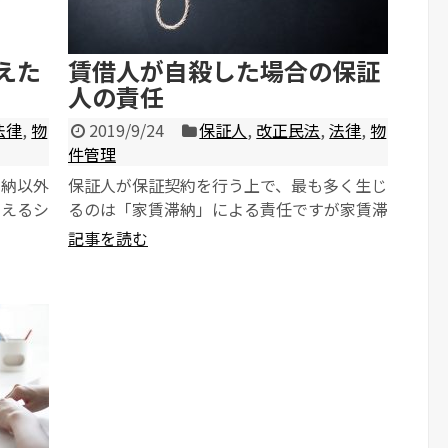
えた
賃借人が自殺した場合の保証
人の責任
法律
,
物
2019/9/24
保証人
,
改正民法
,
法律
,
物
件管理
滞納以外
保証人が保証契約を行う上で、最も多く生じ
考えるシ
るのは「家賃滞納」による責任ですが家賃滞
を加
納以外の保証リスクを考慮しておく必要があ
記事を読む
ります。 想...