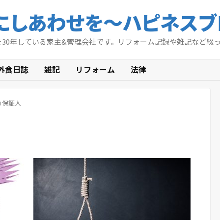
にしあわせを〜ハピネスブ
を30年している家主&管理会社です。リフォーム記録や雑記など綴
外食日誌
雑記
リフォーム
法律
保証人