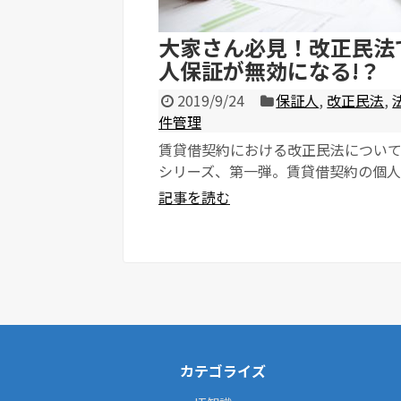
大家さん必見！改正民法
人保証が無効になる!？
2019/9/24
保証人
,
改正民法
,
件管理
賃貸借契約における改正民法につい
シリーズ、第一弾。賃貸借契約の個
根保証になっていく点について、大家
記事を読む
管理会社目線で詳しく説明をしていき
カテゴライズ