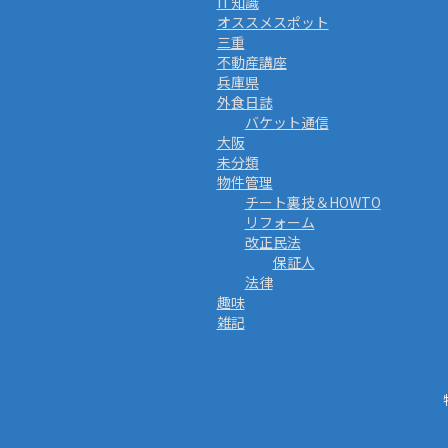
IT知識
オススメスポット
三重
不動産講座
兵庫県
外食日誌
バケット通信
大阪
未分類
物件管理
チート裏技＆HOWTO
リフォーム
改正民法
保証人
法律
趣味
雑記