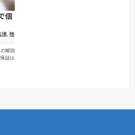
で個
法律
,
物
ての解説
人保証は
目線、
ます。