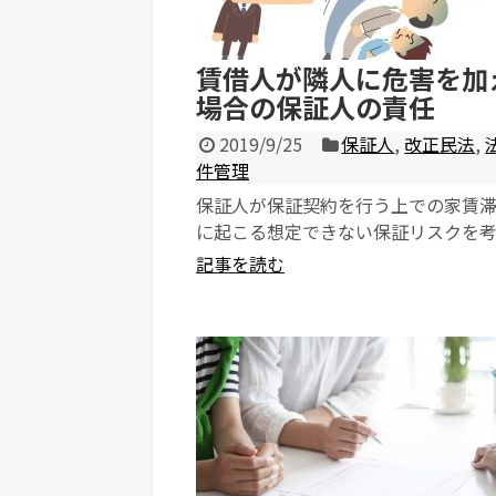
賃借人が隣人に危害を加
場合の保証人の責任
2019/9/25
保証人
,
改正民法
,
件管理
保証人が保証契約を行う上での家賃
に起こる想定できない保証リスクを
リーズ。 第二回目は、「 隣人に危害
記事を読む
え...