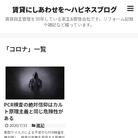
賃貸にしあわせを〜ハピネスブログ
賃貸自主管理を30年している家主&管理会社です。リフォーム記録
や雑記など綴っています。
「
コロナ
」
一覧
PCR検査の絶対信仰はカル
ト原理主義と同じ危険性が
ある
2020/7/31
雑記
新型ウイルスによる不安からPCR検査を
絶対視し、検査の有無を盲信する民衆が