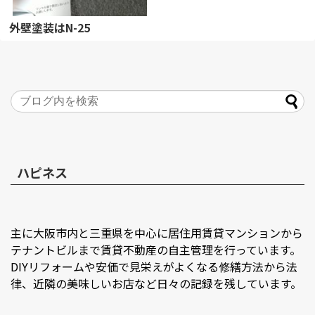
外壁塗装はN-25
2021/3/24
三重
,
不動産講
座
,
物件管理
おはようございます。外壁塗装は修繕工
事計画でも重要な項目です。白いマンシ
ョンですが今回は黒を基調とした外観に
しようと決めました。近隣には黒い...
記事を読む
ハピネス
主に大阪市内と三重県を中心に居住用賃貸マンションから
テナントビルまで賃貸不動産の自主管理を行っています。
DIYリフォームや安価で見栄えがよくなる修繕方法から法
律、近隣の美味しいお店など日々の記録を残しています。