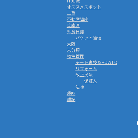
IT知識
オススメスポット
三重
不動産講座
兵庫県
外食日誌
バケット通信
大阪
未分類
物件管理
チート裏技＆HOWTO
リフォーム
改正民法
保証人
法律
趣味
雑記