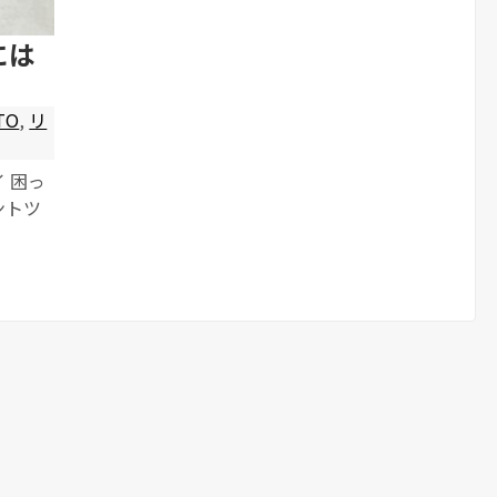
には
TO
,
リ
 困っ
ントツ
イプフ