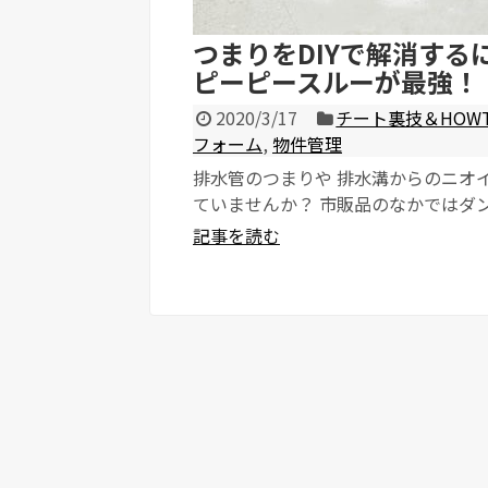
つまりをDIYで解消する
ピーピースルーが最強！
2020/3/17
チート裏技＆HOW
フォーム
,
物件管理
排水管のつまりや 排水溝からのニオイ
ていませんか？ 市販品のなかではダ
の性能 ドラッグストアにいけば、 パ
記事を読む
ィ...