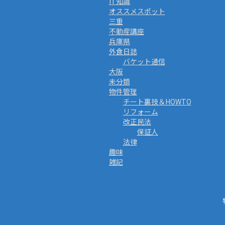
IT知識
オススメスポット
三重
不動産講座
兵庫県
外食日誌
バケット通信
大阪
未分類
物件管理
チート裏技＆HOWTO
リフォーム
改正民法
保証人
法律
趣味
雑記