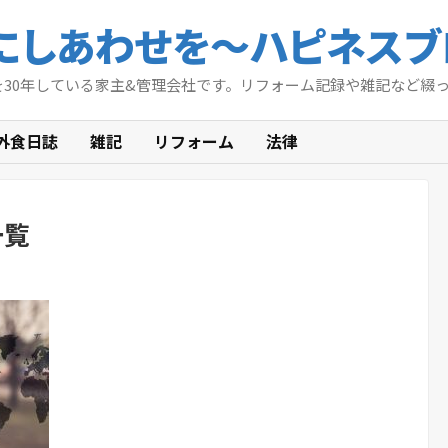
にしあわせを〜ハピネスブ
を30年している家主&管理会社です。リフォーム記録や雑記など綴
外食日誌
雑記
リフォーム
法律
一覧