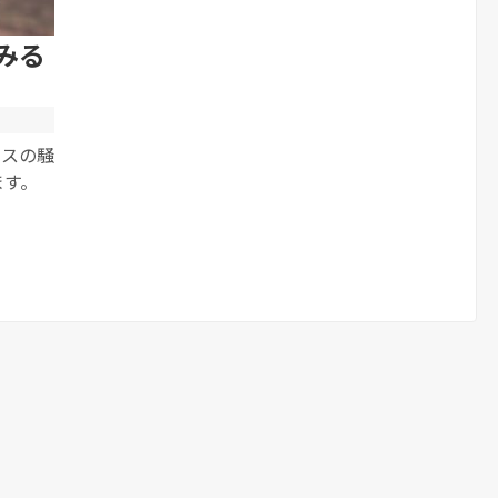
みる
ルスの騒
ます。