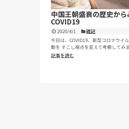
中国王朝盛衰の歴史から
COVID19
2020/4/1
雑記
今日は、COVID19、新型コロナウイ
動を すこし視点を変えて考察してみ
中華王朝の盛衰の陰に疫病あり ...
記事を読む