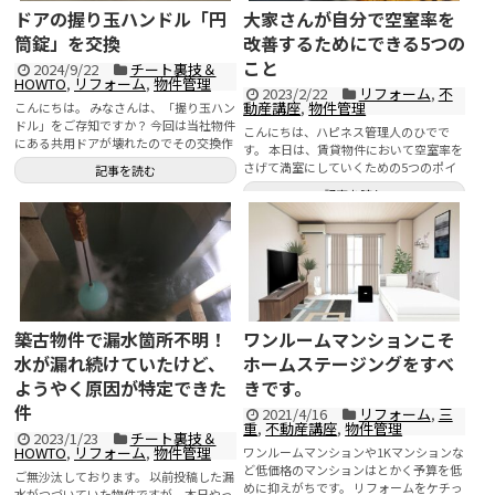
ドアの握り玉ハンドル「円
大家さんが自分で空室率を
筒錠」を交換
改善するためにできる5つの
こと
2024/9/22
チート裏技＆
HOWTO
,
リフォーム
,
物件管理
2023/2/22
リフォーム
,
不
動産講座
,
物件管理
こんにちは。 みなさんは、「握り玉ハン
ドル」をご存知ですか？ 今回は当社物件
こんにちは、ハピネス管理人のひでで
にある共用ドアが壊れたのでその交換作
す。 本日は、賃貸物件において空室率を
業の一部始終をお伝え...
さげて満室にしていくための5つのポイ
記事を読む
ントをお話したいと思います...
記事を読む
築古物件で漏水箇所不明！
ワンルームマンションこそ
水が漏れ続けていたけど、
ホームステージングをすべ
ようやく原因が特定できた
きです。
件
2021/4/16
リフォーム
,
三
重
,
不動産講座
,
物件管理
2023/1/23
チート裏技＆
HOWTO
,
リフォーム
,
物件管理
ワンルームマンションや1Kマンションな
ど低価格のマンションはとかく予算を低
ご無沙汰しております。 以前投稿した漏
めに抑えがちです。 リフォームをケチっ
水がつづいていた物件ですが、本日やっ