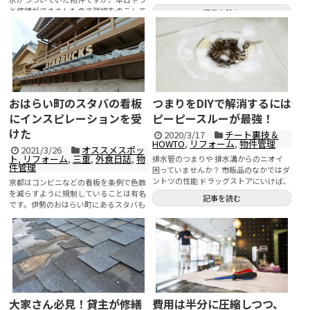
てDIYして収益性を...
と修繕ができましたので詳細をのこして
記事を読む
おくためにまとめておきま...
記事を読む
おはらい町のスタバの看板
つまりをDIYで解消するには
にインスピレーションを受
ピーピースルーが最強！
けた
2020/3/17
チート裏技＆
HOWTO
,
リフォーム
,
物件管理
2021/3/26
オススメスポッ
ト
,
リフォーム
,
三重
,
外食日誌
,
物
排水管のつまりや 排水溝からのニオイ
件管理
困っていませんか？ 市販品のなかではダ
ントツの性能 ドラッグストアにいけば、
京都はコンビニなどの看板を条例で色数
パイプフィ...
を減らすように規制していることは有名
記事を読む
です。伊勢のおはらい町にあるスタバも
同じように色数が抑えられていて...
記事を読む
大家さん必見！貸主が修繕
費用は半分に圧縮しつつ、