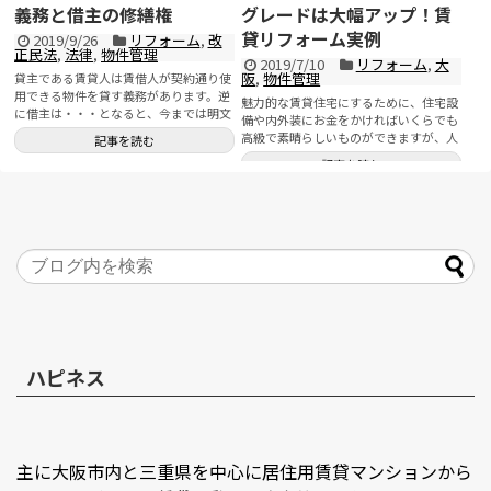
義務と借主の修繕権
グレードは大幅アップ！賃
貸リフォーム実例
2019/9/26
リフォーム
,
改
正民法
,
法律
,
物件管理
2019/7/10
リフォーム
,
大
阪
,
物件管理
貸主である賃貸人は賃借人が契約通り使
用できる物件を貸す義務があります。逆
魅力的な賃貸住宅にするために、住宅設
に借主は・・・となると、今までは明文
備や内外装にお金をかければいくらでも
化された規定はありませんでし...
高級で素晴らしいものができますが、人
記事を読む
口減少時代が到来し、賃...
記事を読む
ハピネス
主に大阪市内と三重県を中心に居住用賃貸マンションから