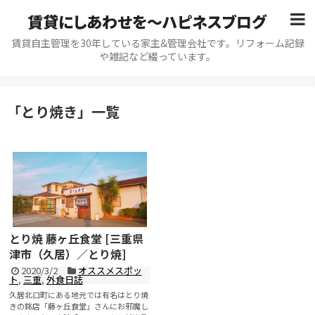
賃貸にしあわせを〜ハピネスブログ
賃貸自主管理を30年している家主&管理会社です。リフォーム記録
や雑記など綴っています。
「
とり焼き
」
一覧
とり焼 藤ヶ丘食堂 [三重県
津市（久居）／とり焼]
2020/3/2
オススメスポッ
ト
,
三重
,
外食日誌
久居北口町にある地元では有名はとり焼
きの銘店「藤ヶ丘食堂」さんにお邪魔し