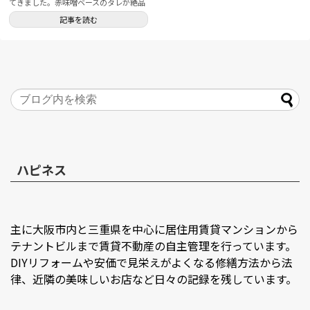
てきました。赤味噌ベースのタレが絶品
な地元メシ。ハピネスタウンの近くなの
記事を読む
で、ちょくちょく寄らせてもらっていま
す。予約はできませんので、いつも開店
時間にあわせて来店した方がよいです。
ハピネス
主に大阪市内と三重県を中心に居住用賃貸マンションから
テナントビルまで賃貸不動産の自主管理を行っています。
DIYリフォームや安価で見栄えがよくなる修繕方法から法
律、近隣の美味しいお店など日々の記録を残しています。