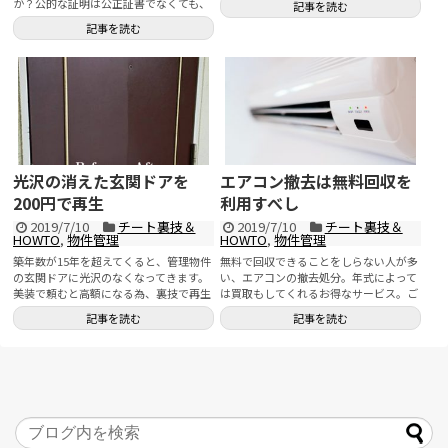
か？公的な証明は公正証書でなくても、
記事を読む
その日付に私文書が存在したことを証明
記事を読む
できれば事足りるような案件では確定日
付が有効です。
光沢の消えた玄関ドアを
エアコン撤去は無料回収を
200円で再生
利用すべし
2019/7/10
チート裏技＆
2019/7/10
チート裏技＆
HOWTO
,
物件管理
HOWTO
,
物件管理
築年数が15年を超えてくると、管理物件
無料で回収できることをしらない人が多
の玄関ドアに光沢のなくなってきます。
い、エアコンの撤去処分。年式によって
美装で頼むと高額になる為、裏技で再生
は買取もしてくれるお得なサービス。ご
させます。当社の清掃...
存知でしたか？
記事を読む
記事を読む