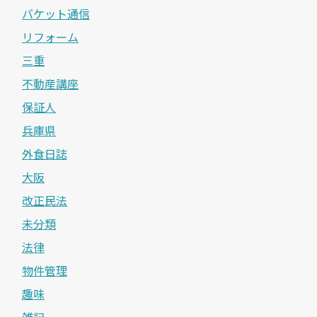
バケット通信
リフォーム
三重
不動産講座
保証人
兵庫県
外食日誌
大阪
改正民法
未分類
法律
物件管理
趣味