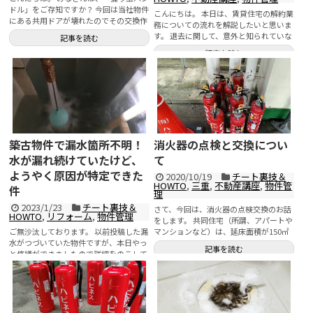
ドル」をご存知ですか？ 今回は当社物件
こんにちは。 本日は、賃貸住宅の解約業
にある共用ドアが壊れたのでその交換作
務についての流れを解説したいと思いま
業の一部始終をお伝え...
す。 退去に関して、意外と知られていな
記事を読む
いことも多く、入...
記事を読む
築古物件で漏水箇所不明！
消火器の点検と交換につい
水が漏れ続けていたけど、
て
ようやく原因が特定できた
2020/10/19
チート裏技＆
HOWTO
,
三重
,
不動産講座
,
物件管
件
理
2023/1/23
チート裏技＆
さて、今回は、消火器の点検交換のお話
HOWTO
,
リフォーム
,
物件管理
をします。 共同住宅（所謂、アパートや
ご無沙汰しております。 以前投稿した漏
マンションなど）は、延床面積が150㎡
水がつづいていた物件ですが、本日やっ
以上ものについては消防...
記事を読む
と修繕ができましたので詳細をのこして
おくためにまとめておきま...
記事を読む