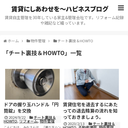
賃貸にしあわせを〜ハピネスブログ
賃貸自主管理を30年している家主&管理会社です。リフォーム記録
や雑記など綴っています。
ホーム
物件管理
チート裏技＆HOWTO
「
チート裏技＆HOWTO
」
一覧
ドアの握り玉ハンドル「円
賃貸住宅を退去するにあた
筒錠」を交換
っての退去精算の流れを知
っておきましょう。
2024/9/22
チート裏技＆
HOWTO
,
リフォーム
,
物件管理
2023/2/13
チート裏技＆
HOWTO
,
不動産講座
,
物件管理
こんにちは。 みなさんは、「握り玉ハン