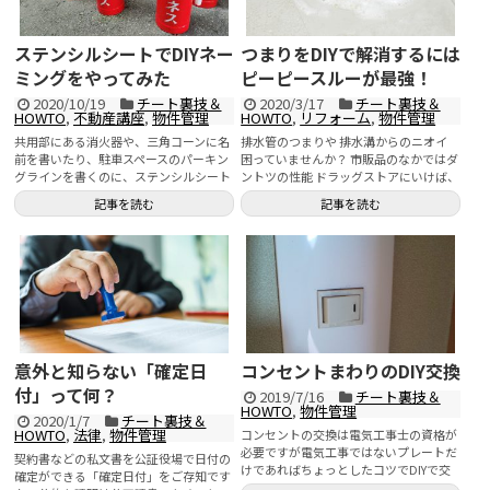
ステンシルシートでDIYネー
つまりをDIYで解消するには
ミングをやってみた
ピーピースルーが最強！
2020/10/19
チート裏技＆
2020/3/17
チート裏技＆
HOWTO
,
不動産講座
,
物件管理
HOWTO
,
リフォーム
,
物件管理
共用部にある消火器や、三角コーンに名
排水管のつまりや 排水溝からのニオイ
前を書いたり、駐車スペースのパーキン
困っていませんか？ 市販品のなかではダ
グラインを書くのに、ステンシルシート
ントツの性能 ドラッグストアにいけば、
を自作でつくりました。 ...
パイプフィ...
記事を読む
記事を読む
意外と知らない「確定日
コンセントまわりのDIY交換
付」って何？
2019/7/16
チート裏技＆
HOWTO
,
物件管理
2020/1/7
チート裏技＆
HOWTO
,
法律
,
物件管理
コンセントの交換は電気工事士の資格が
必要ですが電気工事ではないプレートだ
契約書などの私文書を公証役場で日付の
けであればちょっとしたコツでDIYで交
確定ができる「確定日付」をご存知です
換可能です。 自宅や賃...